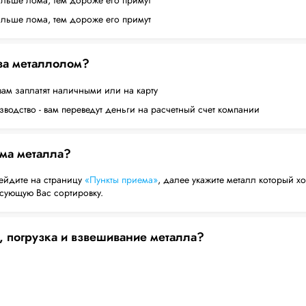
ольше лома, тем дороже его примут
ольше лома, тем дороже его примут
 за металлолом?
вам заплатят наличными или на карту
водство - вам переведут деньги на расчетный счет компании
ема металла?
ейдите на страницу
«Пункты приема»
, далее укажите металл который хо
есующую Вас сортировку.
, погрузка и взвешивание металла?