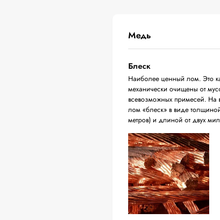
Медь
Блеск
Наиболее ценный лом. Это ка
механически очищены от мусо
всевозможных примесей. На в
лом «блеск» в виде толщиной 
метров) и длиной от двух ми