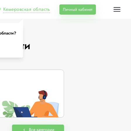
Кемеровская область
Личный кабинет
области?
бласти
Все категории