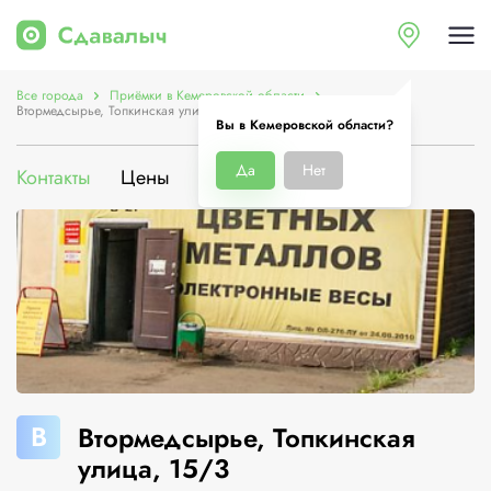
Все города
Приёмки в Кемеровской области
Втормедсырье, Топкинская улица, 15/3
Вы в Кемеровской области?
Да
Нет
Контакты
Цены
Услуги
О компании
В
Втормедсырье, Топкинская
улица, 15/3