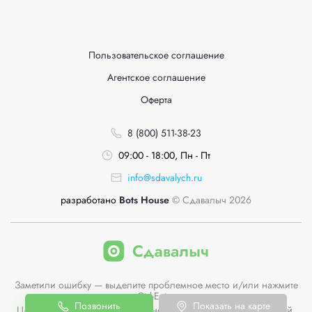
Пользовательское соглашение
Агентское соглашение
Оферта
8 (800) 511-38-23
09:00 - 18:00, Пн - Пт
info@sdavalych.ru
разработано
Bots House
© Сдавалыч 2026
Заметили ошибку — выделите проблемное место и/или нажмите
Ctrl-Enter
Позвонить
Показать на карте
Цены пунктов приема на сайте не являются публичной офертой.