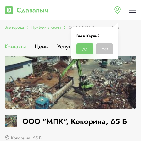
Все города
Приёмки в Керчи
ООО "МПК", Кокорина, 65 Б
Вы в Керчи?
Контакты
Цены
Услуги
О компании
Да
Нет
ООО "МПК", Кокорина, 65 Б
Кокорина, 65 Б