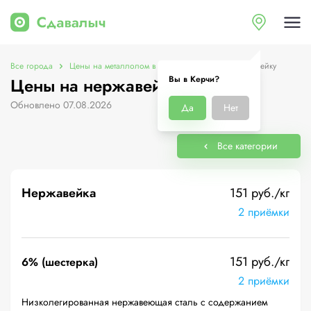
Все города
Цены на металлолом в Керчи
Цены на нержавейку
Вы в Керчи?
Цены на нержавейку в Керчи
Обновлено 07.08.2026
Да
Нет
Все категории
Нержавейка
151 руб./кг
2 приёмки
151 руб./кг
6% (шестерка)
2 приёмки
Низколегированная нержавеющая сталь с содержанием