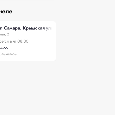
неле
п Самара, Крымская улица, 2
ица, 2
оется в чт 08:30
-56-55
Самметком