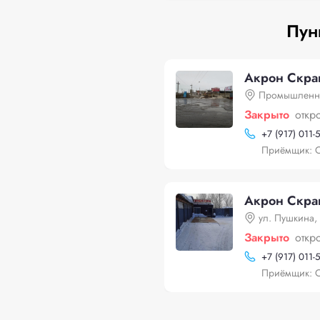
Пун
Акрон Скра
Промышленна
Закрыто
откр
+
7 (917) 011-
Приёмщик: 
Акрон Скрап
ул. Пушкина,
Закрыто
откр
+
7 (917) 011-
Приёмщик: 