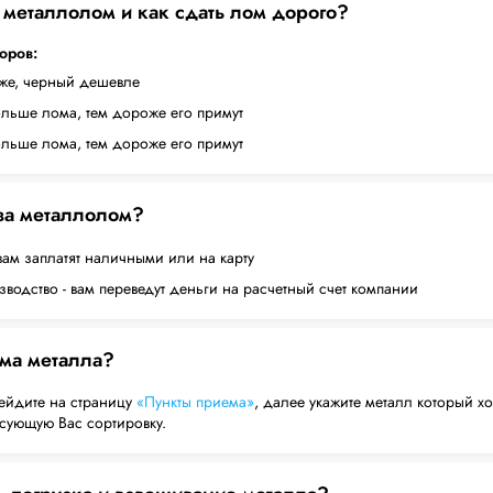
а металлолом и как сдать лом дорого?
торов:
оже, черный дешевле
ольше лома, тем дороже его примут
ольше лома, тем дороже его примут
 за металлолом?
вам заплатят наличными или на карту
водство - вам переведут деньги на расчетный счет компании
ема металла?
ейдите на страницу
«Пункты приема»
, далее укажите металл который хо
есующую Вас сортировку.