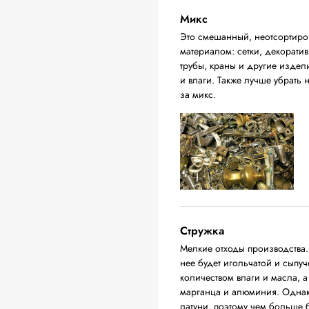
Микс
Это смешанный, неотсортиров
материалом: сетки, декорати
трубы, краны и другие издел
и влаги. Также лучше убрать
за микс.
Стружка
Мелкие отходы производства.
нее будет игольчатой и сыпу
количеством влаги и масла, а
марганца и алюминия. Однак
латуни, поэтому чем больше б