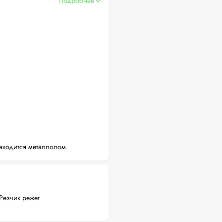
Подробнее
аходится металлолом.
Резчик режет