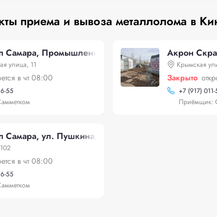
кты приема и вывоза металлолома в Ки
п Самара, Промышленная улица, 11
Акрон Скра
я улица, 11
Крымская ул
оется в чт 08:00
Закрыто
откр
56-55
+
7 (917) 011
Самметком
Приёмщик: 
 Самара, ул. Пушкина, 102
 102
оется в чт 08:00
56-55
Самметком