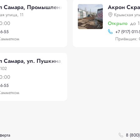
п Самара, Промышленная улица, 11
Акрон Скра
я улица, 11
Крымская ул
0:00
Открыто
до 
56-55
+
7 (917) 011
Самметком
Приёмщик: 
 Самара, ул. Пушкина, 102
 102
0:00
56-55
Самметком
ферта
8 (800)