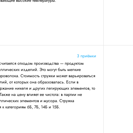
вающие высокие температуры.
3 приёмки
читается отходом производства — продуктом
ллических изделий. Это могут быть мелкие
 проволока. Стоимость стружки может варьироваться
лий, от которых она образовалась. Если в
ржание никеля и других легирующих элементов, то
Также на цену влияет ее чистота: в партии не
ллических элементов и мусора. Стружка
к категориям 6Б, 7Б, 14Б и 15Б.