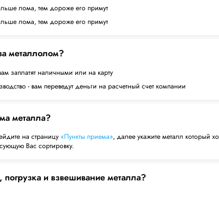
ольше лома, тем дороже его примут
ольше лома, тем дороже его примут
 за металлолом?
вам заплатят наличными или на карту
водство - вам переведут деньги на расчетный счет компании
ема металла?
ейдите на страницу
«Пункты приема»
, далее укажите металл который хо
есующую Вас сортировку.
, погрузка и взвешивание металла?