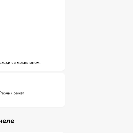
аходится металлолом.
Резчик режет
неле