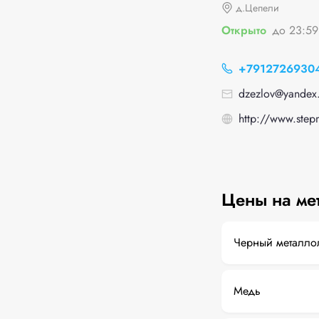
д.Цепели
Открыто
до 23:59
+7912726930
dzezlov@yandex.
http://www.stepm
Цены на ме
Черный металло
Медь