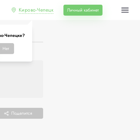
Кирово-Чепецк
Личный кабинет
во-Чепецке?
Нет
Поделится