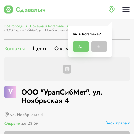
Все города
Приёмки в Когалыме
ООО "УралСибМет", ул. Ноябрьская 4
Вы в Когалыме?
Да
Нет
Контакты
Цены
О компании
У
ООО "УралСибМет", ул.
Ноябрьская 4
ул. Ноябрьская 4
Весь график
Открыто
до 23:59