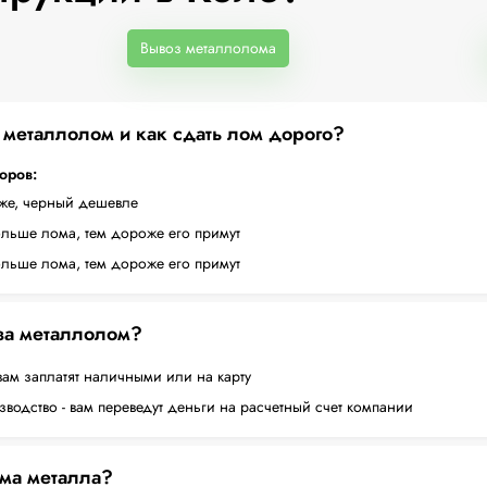
Вывоз металлолома
а металлолом и как сдать лом дорого?
торов:
оже, черный дешевле
ольше лома, тем дороже его примут
ольше лома, тем дороже его примут
 за металлолом?
вам заплатят наличными или на карту
водство - вам переведут деньги на расчетный счет компании
ема металла?