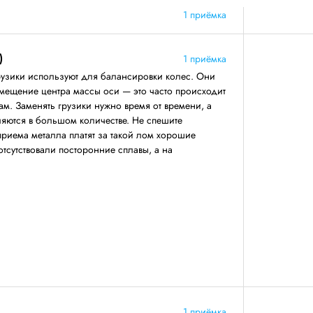
1 приёмка
)
1 приёмка
узики используют для балансировки колес. Они
смещение центра массы оси — это часто происходит
м. Заменять грузики нужно время от времени, а
вляются в большом количестве. Не спешите
приема металла платят за такой лом хорошие
 отсутствовали посторонние сплавы, а на
1 приёмка