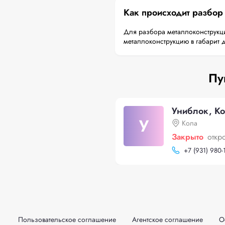
Как происходит разбор
Для разбора металлоконструкци
металлоконструкцию в габарит 
Пу
Униблок, К
У
Кола
Закрыто
откр
+
7 (931) 980-
Пользовательское соглашение
Агентское соглашение
О