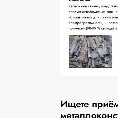
Кабельный свинец представл
следует освободить от верхн
изготавливают для линий эл
электропроводность, — поэто
примесей (98-99 % свинца) и
Ищете приём
металлоконс