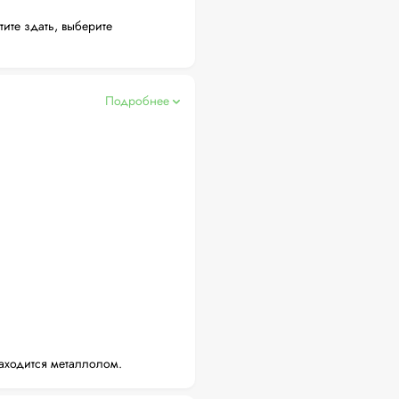
тите здать, выберите
Подробнее
аходится металлолом.