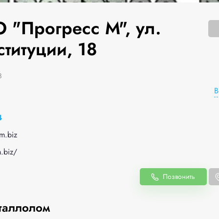
 "Прогресс М", ул.
титуции, 18
8
В
4
m.biz
m.biz/
Позвонить
таллолом