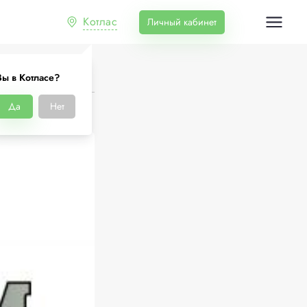
Котлас
Личный кабинет
Вы в Котласе?
Да
Нет