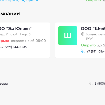
омпании
О "Эм Юнион"
ООО "Штей
Ш
пер. Угловой, 1 кор. 5
Болтинское ш
19"А"
крыто
откроется в сб 08:00
Открыто
до 
+
7 (929) 144-00-35
+
7 (911) 686-
ферта
8 (800)