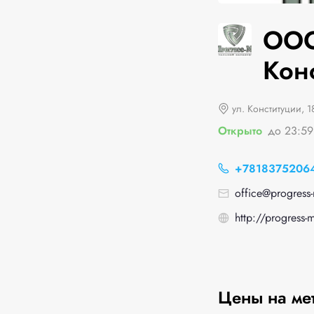
ООО
Конс
ул. Конституции, 1
Открыто
до 23:59
+7818375206
office@progress-
http://progress-
Цены на ме