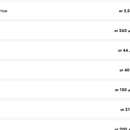
лом
от 3.
от 260 
от 44 
от 40
от 150 
от 21
от 200 