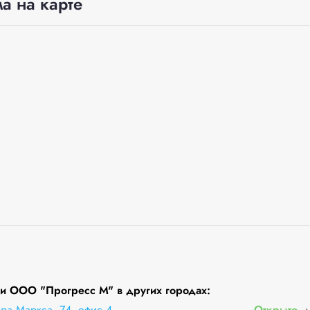
а на карте
и ООО "Прогресс М" в других городах:
рла Маркса, 74, офис 4
Открыто
д