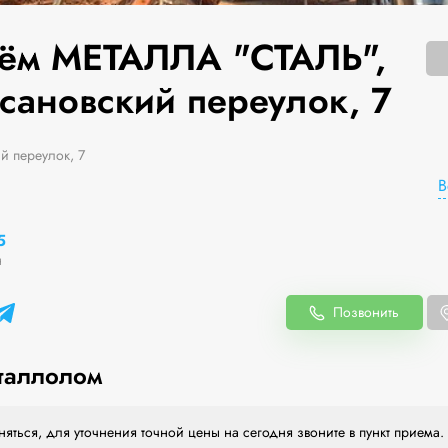
ём МЕТАЛЛА "СТАЛЬ",
сановский переулок, 7
й переулок, 7
В
5
н
Позвонить
таллолом
яться, для уточнения точной цены на сегодня звоните в пункт приема.