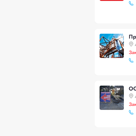
Пр
За
ОО
За