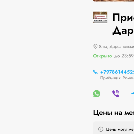
При
Дар
Ялта, Дарсановски
Открыто
до 23:59
+7978614452
Приёмщик: Рома
Цены на ме
Цены могут мен