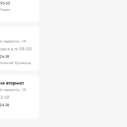
-95-55
Роман
й переулок, 1А
оется в пт 08:00
-24-38
Алексей Кузнецов
а втормет
й переулок, 1А
23:59
-24-38