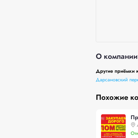
О компании
Другие приёмки 
Дарсановский пере
Похожие к
П
От