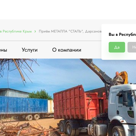
в Республике Крым
Приём МЕТАЛЛА "СТАЛЬ", Дарсановский переулок, 7
Вы в Респуб
Да
Н
ены
Услуги
О компании