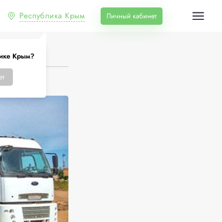
Республика Крым
Личный кабинет
лике Крым?
ет