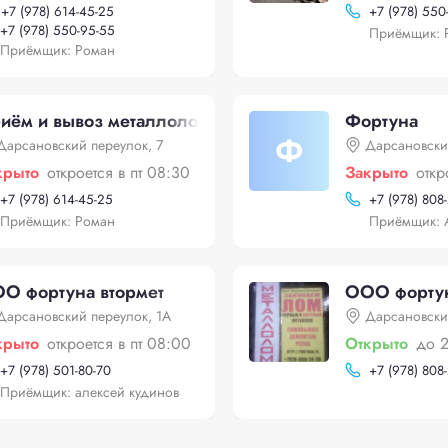
+
7 (978) 614-45-25
+
7 (978) 550
+
7 (978) 550-95-55
Приёмщик: 
Приёмщик: Роман
иём и вывоз металлолома
Фортуна
Ф
Дарсановский переулок, 7
Дарсановски
крыто
откроется в пт 08:30
Закрыто
откр
+
7 (978) 614-45-25
+
7 (978) 808
Приёмщик: Роман
Приёмщик: 
О фортуна втормет
ООО фортун
Дарсановский переулок, 1А
Дарсановски
крыто
откроется в пт 08:00
Открыто
до 
+
7 (978) 501-80-70
+
7 (978) 808
Приёмщик: алексей кудинов