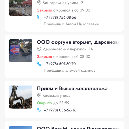
Виноградная улица, 9
Закрыто
откроется в сб 09:00
+
7 (978) 756-08-66
Приёмщик: Антон Николаевич
ООО фортуна втормет, Дарсановский
Дарсановский переулок, 1А
Закрыто
откроется в сб 08:00
+
7 (978) 501-80-70
Приёмщик: алексей кудинов
Приём и Вывоз металлолома
Киевская улица
Открыто
до 23:59
+
7 (978) 056-56-16
ООО Вега-М, улица Луначарского, 2