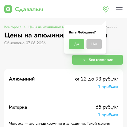
Все города
Цены на металлолом в Лебедяни
Цены на алюминий
Вы в Лебедяни?
Цены на алюминий в Лебедяни
Обновлено 07.08.2026
Да
Нет
Все категории
Алюминий
от 22 до 93 руб./кг
1 приёмка
65 руб./кг
Моторка
1 приёмка
Моторка — это сплав кремния и алюминия. Такой металл