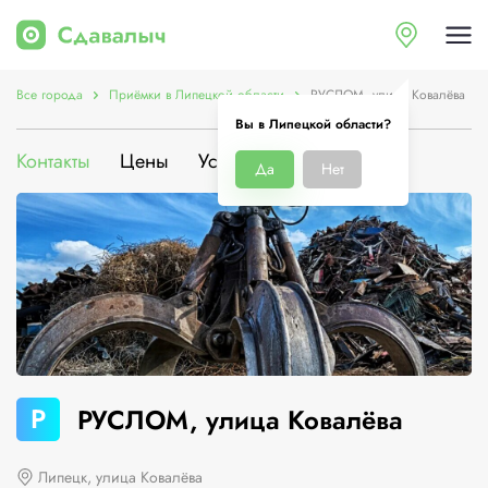
Все города
Приёмки в Липецкой области
РУСЛОМ, улица Ковалёва
Вы в Липецкой области?
Контакты
Цены
Услуги
О компании
Да
Нет
Р
РУСЛОМ, улица Ковалёва
Липецк, улица Ковалёва