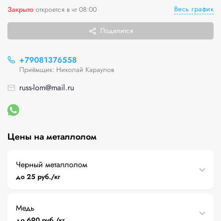
Весь график
Закрыто
откроется в чт 08:00
Поделится
+79081376558
Приёмщик: Николай Караулов
russ-lom@mail.ru
Цены на металлолом
Черный металлолом
до 25 руб./кг
Медь
до 690 руб./кг