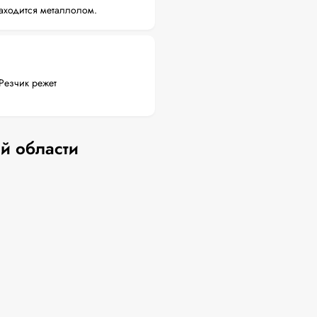
аходится металлолом.
Резчик режет
й области