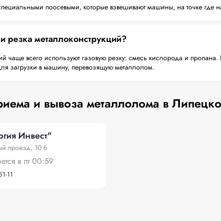
пециальными поосевыми, которые взвешивают машины, на точке где н
 и резка металлоконструкций?
й чаще всего используют газовую резку: смесь кислорода и пропана. 
для загрузки в машину, перевозящую металлолом.
риема и вывоза металлолома в Липецко
гия Инвест"
й проезд, 10 б
оется в пт 00:59
51-11