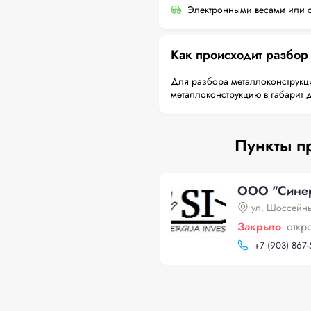
Электронными весами или с
Как происходит разбор
Для разбора металлоконструкци
металлоконструкцию в габарит 
Пункты п
ООО "Синер
ул. Шоссейны
Закрыто
откр
+
7 (903) 867-