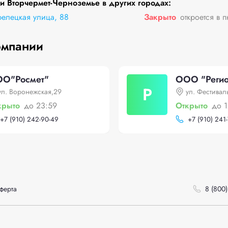
 Вторчермет-Черноземье в других городах:
елецкая улица, 88
Закрыто
откроется в 
омпании
О"Росмет"
ООО "Регио
Р
ул. Воронежская,29
ул. Фестивал
крыто
до 23:59
Открыто
до 
+
7 (910) 242-90-49
+
7 (910) 241
ферта
8 (800)