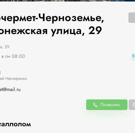
рчермет-Черноземье,
онежская улица, 29
а, 29
В
я в пн 08:00
8
ей Нестеренко
et@mail.ru
Позвонить
таллолом