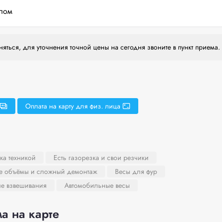
лом
яться, для уточнения точной цены на сегодня звоните в пункт приема.
Оплата на карту для физ. лица
ка техникой
Есть газорезка и свои резчики
ие объёмы и сложный демонтаж
Весы для фур
ле взвешивания
Автомобильные весы
а на карте