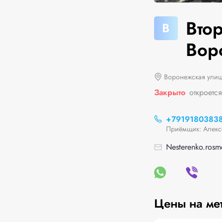
Вто
В
Вор
Воронежская улиц
Закрыто
откроетс
+7919180383
Приёмщик: Алекс
Nesterenko.rosm
Цены на ме