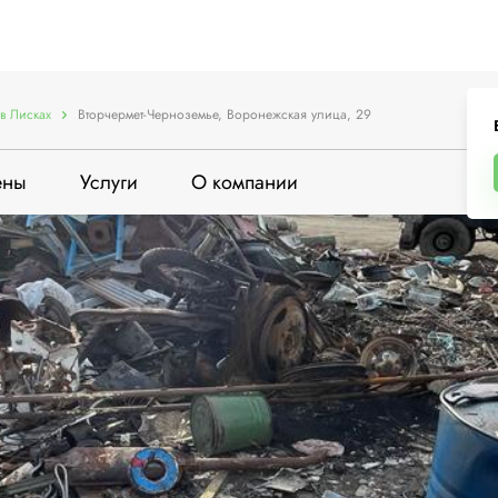
в Лисках
Вторчермет-Черноземье, Воронежская улица, 29
ены
Услуги
О компании