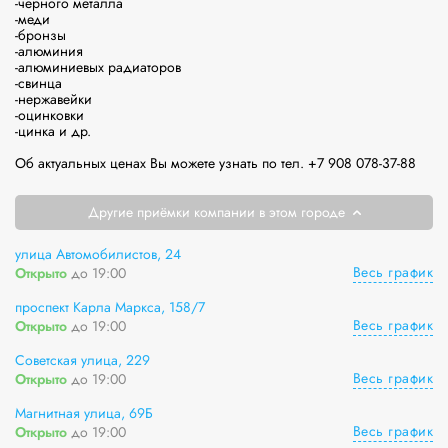
-черного металла

-меди

-бронзы

-алюминия

-алюминиевых радиаторов 

-свинца

-нержавейки 

-оцинковки

-цинка и др.

Другие приёмки компании в этом городе
улица Автомобилистов, 24
Весь график
Открыто
до 19:00
проспект Карла Маркса, 158/7
Весь график
Открыто
до 19:00
Советская улица, 229
Весь график
Открыто
до 19:00
Магнитная улица, 69Б
Весь график
Открыто
до 19:00