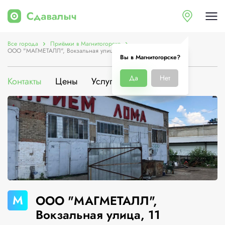
Все города
Приёмки в Магнитогорске
ООО "МАГМЕТАЛЛ", Вокзальная улица, 11
Вы в Магнитогорске?
Да
Нет
Контакты
Цены
Услуги
О компании
М
ООО "МАГМЕТАЛЛ",
Вокзальная улица, 11