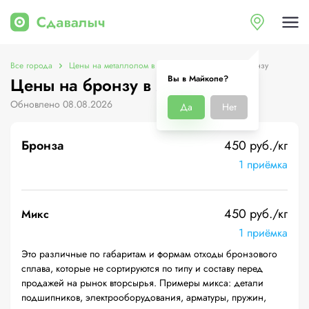
Все города
Цены на металлолом в Майкопе
Цены на бронзу
Вы в Майкопе?
Цены на бронзу в Майкопе
Обновлено 08.08.2026
Да
Нет
Бронза
450 руб./кг
1 приёмка
450 руб./кг
Микс
1 приёмка
Это различные по габаритам и формам отходы бронзового
сплава, которые не сортируются по типу и составу перед
продажей на рынок вторсырья. Примеры микса: детали
подшипников, электрооборудования, арматуры, пружин,