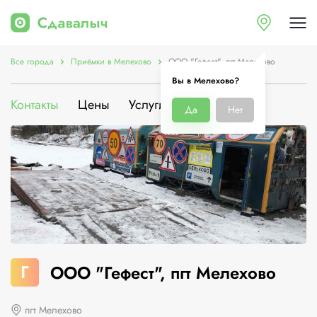
Все города
Приёмки в Мелехово
ООО "Гефест", пгт Мелехово
Вы в Мелехово?
Контакты
Цены
Услуги
О компании
Да
Нет
Г
ООО "Гефест", пгт Мелехово
пгт Мелехово