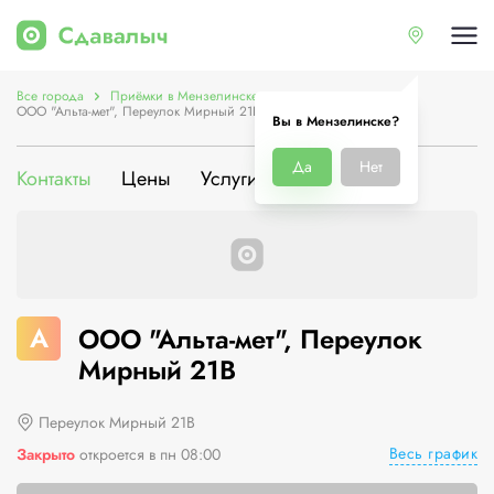
Все города
Приёмки в Мензелинске
ООО "Альта-мет", Переулок Мирный 21В
Вы в Мензелинске?
Да
Нет
Контакты
Цены
Услуги
О компании
А
ООО "Альта-мет", Переулок
Мирный 21В
Переулок Мирный 21В
Весь график
Закрыто
откроется в пн 08:00