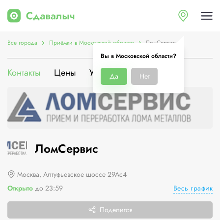
Все города
Приёмки в Московской области
ЛомСервис
Вы в Московской области?
Контакты
Цены
Услуги
О компании
Да
Нет
ЛомСервис
Москва, Алтуфьевское шоссе 29Ас4
Весь график
Открыто
до 23:59
Поделится