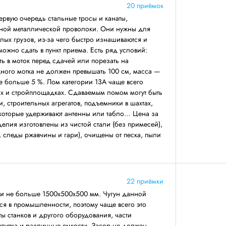
20 приёмок
первую очередь стальные тросы и канаты,
ной металлической проволоки. Они нужны для
ых грузов, из-за чего быстро изнашиваются и
 можно сдать в пункт приема. Есть ряд условий:
ть в моток перед сдачей или порезать на
дного мотка не должен превышать 100 см, масса —
не больше 5 %. Лом категории 13А чаще всего
ах и стройплощадках. Сдаваемым ломом могут быть
, строительных агрегатов, подъемники в шахтах,
 которые удерживают антенны или табло… Цена за
делия изготовлены из чистой стали (без примесей),
, следы ржавчины и гари), очищены от песка, пыли
22 приёмки
ми не больше 1500х500х500 мм. Чугун данной
ся в промышленности, поэтому чаще всего это
ты станков и другого оборудования, части
 плитка и различные емкости. Засор не должен