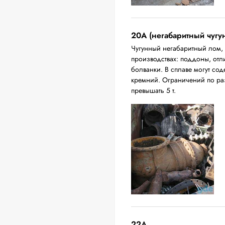
20A (негабаритный чугу
Чугунный негабаритный лом,
производствах: поддоны, отл
болванки. В сплаве могут сод
кремний. Ограничений по ра
превышать 5 т.
22A