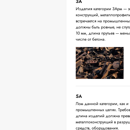
3А
Изделия категории 3Арм — эт
конструкций, металлопрофили,
встречается на промышленных
должны быть ровные, не спут
10 мм, длина прутьев — мень
числе от бетона.
5А
Лом данной категории, как и 
промышленных целях. Требова
длина изделий должна превыш
металлоконструкций в разруш
средств, оборудования.