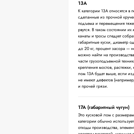
13А
К категории 13А относятся в 
сделанные из прочной круче
подъема и перемещения тяжел
рвутся. В таком состоянии их
канаты и тросы следует собра
габаритные куски, диаметр о
до 20 кг, процент засора — 
можно найти на производств
части грузоподъемной техники
крепления мостов, растяжки,
лом 13А будет выше, если из
не имеют дефектов (например
и прочей грязи.
17А (габаритный чугун)
Это кусковой лом с размера
категории обычно использует
отходы производства, элемен
электродвигателей, чугунная