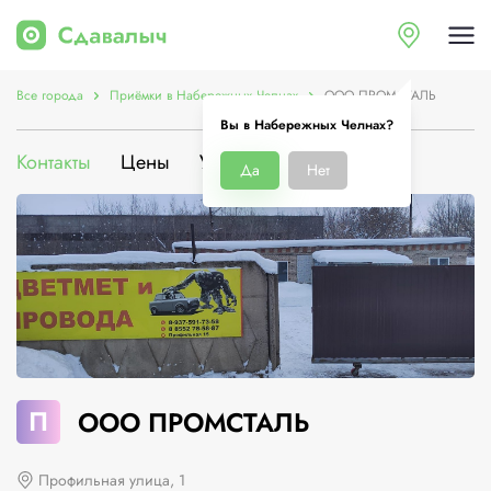
Все города
Приёмки в Набережных Челнах
ООО ПРОМСТАЛЬ
Вы в Набережных Челнах?
Контакты
Цены
Услуги
О компании
Да
Нет
П
ООО ПРОМСТАЛЬ
Профильная улица, 1