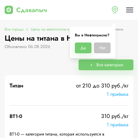
Все города
Цены на металлолом в Нефтекумске
Цены на титана
Вы в Нефтекумске?
Цены на титана в Нефтекумске
Обновлено 06.08.2026
Да
Нет
Все категории
Титан
от 210 до 310 руб./кг
1 приёмка
310 руб./кг
ВТ1-0
1 приёмка
ВТ1-0 — категория титана, которая используется в