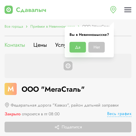
Все города
Приёмки в Невинномысске
ООО "МегаСталь"
Вы в Невинномысске?
Контакты
Цены
Услуги
О компании
Да
Нет
М
ООО "МегаСталь"
Федеральная дорога "Кавказ", район дальней заправки
Весь график
Закрыто
откроется в пт 08:00
Поделится