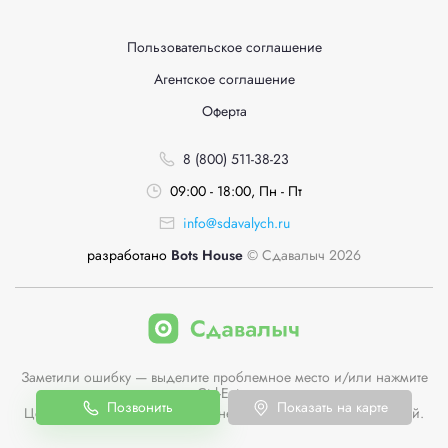
Пользовательское соглашение
Агентское соглашение
Оферта
8 (800) 511-38-23
09:00 - 18:00, Пн - Пт
info@sdavalych.ru
разработано
Bots House
© Сдавалыч 2026
Заметили ошибку — выделите проблемное место и/или нажмите
Ctrl-Enter
Позвонить
Показать на карте
Цены пунктов приема на сайте не являются публичной офертой.