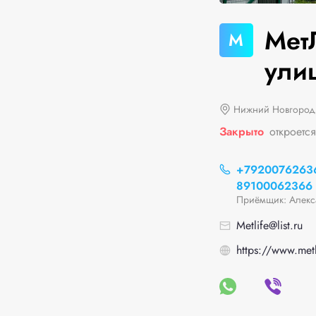
Мет
М
улиц
Нижний Новгород,
Закрыто
откроется
+7920076263
89100062366
Приёмщик: Алекс
Metlife@list.ru
https://www.metl