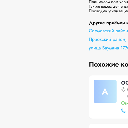
Принимаем лом черных
Так же ведем деятельн
Проводим утилизацию
Другие приёмки к
Сормовский район,
Приокский район, 
улица Баумана 177
Похожие к
ОО
А
От