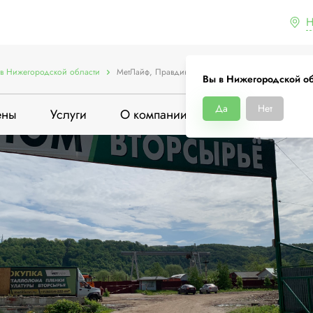
Н
в Нижегородской области
МетЛайф, Правдинская улица, 6
Вы в Нижегородской об
Да
Нет
ены
Услуги
О компании