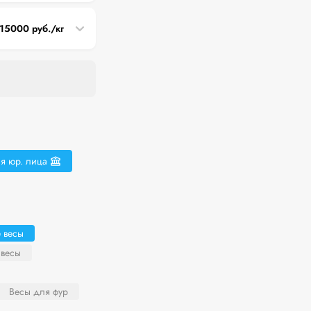
15000 руб./кг
я юр. лица
 весы
 весы
Весы для фур