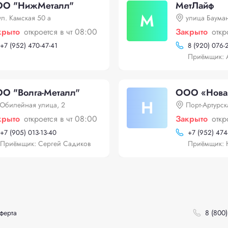
О "НижМеталл"
МетЛайф
М
ул. Камская 50 а
улица Баума
крыто
откроется в чт 08:00
Закрыто
откр
+
7 (952) 470-47-41
8 (920) 076-
Приёмщик: 
О "Волга-Металл"
ООО «Нова
Н
Юбилейная улица, 2
Порт-Артурск
крыто
откроется в чт 08:00
Закрыто
откр
+
7 (905) 013-13-40
+
7 (952) 474
Приёмщик: Сергей Садиков
Приёмщик: 
ферта
8 (800)