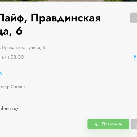
Лайф, Правдинская
а, 6
 Правдинская улица, 6
В
 в чт 08:00
6
андр Саксин
ifenn.ru/
Позвонить