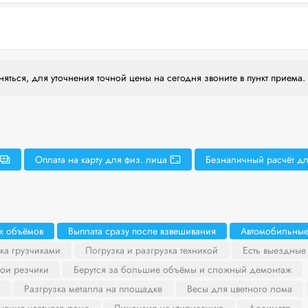
яться, для уточнения точной цены на сегодня звоните в пункт приема.
Оплата на карту для физ. лица
Безналичный расчёт дл
х объёмов
Выплата сразу после взвешивания
Автомобильные
ка грузчиками
Погрузка и разгрузка техникой
Есть выездные
вои резчики
Берутся за большие объёмы и сложный демонтаж
Разгрузка металла на площадке
Весы для цветного лома