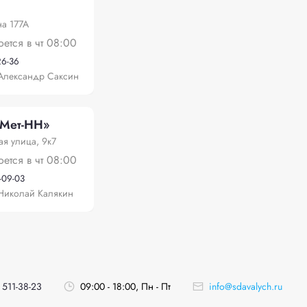
на 177А
оется в чт 08:00
26-36
Александр Саксин
Мет-НН»
ая улица, 9к7
оется в чт 08:00
-09-03
Николай Калякин
 511-38-23
09:00 - 18:00, Пн - Пт
info@sdavalych.ru