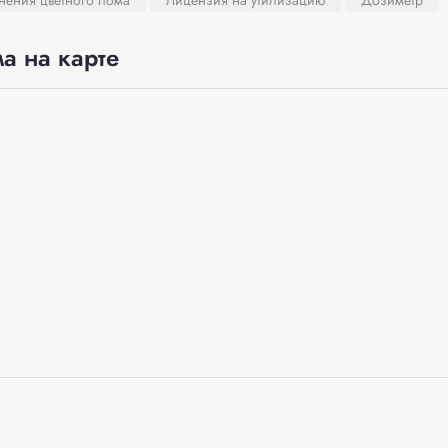
нения цветного лома
Лицензия на утилизацию
Дозиметр
а на карте