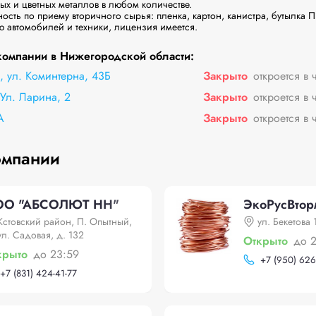
 и цветных металлов в любом количестве.

ость по приему вторичного сырья: пленка, картон, канистра, бутылка ПЭ
 автомобилей и техники, лицензия имеется.
омпании в Нижегородской области:
 ул. Коминтерна, 43Б
Закрыто
откроется в 
Ул. Ларина, 2
Закрыто
откроется в 
А
Закрыто
откроется в 
омпании
О "АБСОЛЮТ НН"
ЭкоРусВтор
Кстовский район, П. Опытный,
ул. Бекетова 
ул. Садовая, д. 132
Открыто
до 
крыто
до 23:59
+
7 (950) 626
+
7 (831) 424-41-77