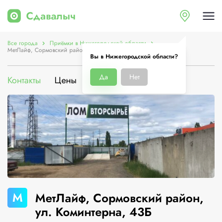
Все города
Приёмки в Нижегородской области
МетЛайф, Сормовский район, ул. Коминтерна, 43Б
Вы в Нижегородской области?
Да
Нет
Контакты
Цены
Услуги
О компании
М
МетЛайф, Сормовский район,
ул. Коминтерна, 43Б