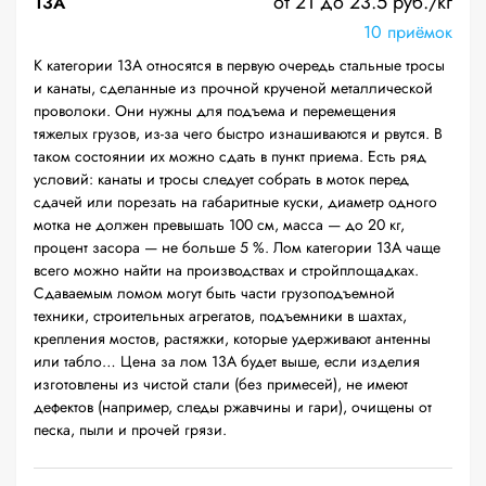
от 21 до 23.5 руб./кг
13А
10 приёмок
К категории 13А относятся в первую очередь стальные тросы
и канаты, сделанные из прочной крученой металлической
проволоки. Они нужны для подъема и перемещения
тяжелых грузов, из-за чего быстро изнашиваются и рвутся. В
таком состоянии их можно сдать в пункт приема. Есть ряд
условий: канаты и тросы следует собрать в моток перед
сдачей или порезать на габаритные куски, диаметр одного
мотка не должен превышать 100 см, масса — до 20 кг,
процент засора — не больше 5 %. Лом категории 13А чаще
всего можно найти на производствах и стройплощадках.
Сдаваемым ломом могут быть части грузоподъемной
техники, строительных агрегатов, подъемники в шахтах,
крепления мостов, растяжки, которые удерживают антенны
или табло… Цена за лом 13А будет выше, если изделия
изготовлены из чистой стали (без примесей), не имеют
дефектов (например, следы ржавчины и гари), очищены от
песка, пыли и прочей грязи.