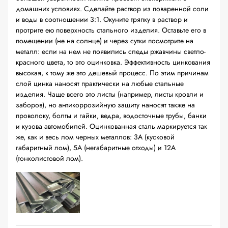
домашних условиях. Сделайте раствор из поваренной соли
и воды в соотношении 3:1. Окуните тряпку в раствор и
протрите ею поверхность стального изделия. Оставьте его в
помещении (не на солнце) и через сутки посмотрите на
металл: если на нем не появились следы ржавчины светло-
красного цвета, то это оцинковка. Эффективность цинкования
высокая, к тому же это дешевый процесс. По этим причинам
слой цинка наносят практически на любые стальные
изделия. Чаще всего это листы (например, листы кровли и
заборов), но антикоррозийную защиту наносят также на
проволоку, болты и гайки, ведра, водосточные трубы, банки
и кузова автомобилей. Оцинкованная сталь маркируется так
же, как и весь лом черных металлов: 3А (кусковой
габаритный лом), 5А (негабаритные отходы) и 12А
(тонколистовой лом).