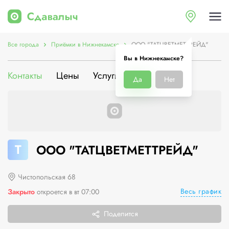
Все города
Приёмки в Нижнекамске
ООО "ТАТЦВЕТМЕТТРЕЙД"
Вы в Нижнекамске?
Контакты
Цены
Услуги
О компании
Да
Нет
Т
ООО "ТАТЦВЕТМЕТТРЕЙД"
Чистопольская 68
Весь график
Закрыто
откроется в вт 07:00
Поделится