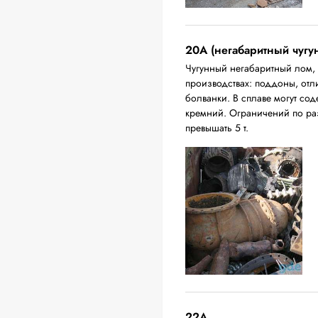
20A (негабаритный чугу
Чугунный негабаритный лом,
производствах: поддоны, отл
болванки. В сплаве могут сод
кремний. Ограничений по ра
превышать 5 т.
22A