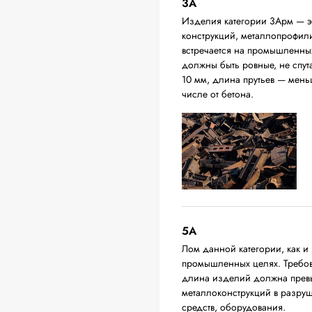
3А
Изделия категории 3Арм — эт
конструкций, металлопрофили,
встречается на промышленных
должны быть ровные, не спут
10 мм, длина прутьев — мень
числе от бетона.
5А
Лом данной категории, как и 
промышленных целях. Требова
длина изделий должна превыш
металлоконструкций в разруш
средств, оборудования.