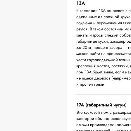
13А
К категории 13А относятся в 
сделанные из прочной круче
подъема и перемещения тяжел
рвутся. В таком состоянии их
канаты и тросы следует собра
габаритные куски, диаметр о
до 20 кг, процент засора — 
можно найти на производств
части грузоподъемной техники
крепления мостов, растяжки,
лом 13А будет выше, если из
не имеют дефектов (например
и прочей грязи.
17А (габаритный чугун)
Это кусковой лом с размера
категории обычно использует
отходы производства, элемен
электродвигателей, чугунная