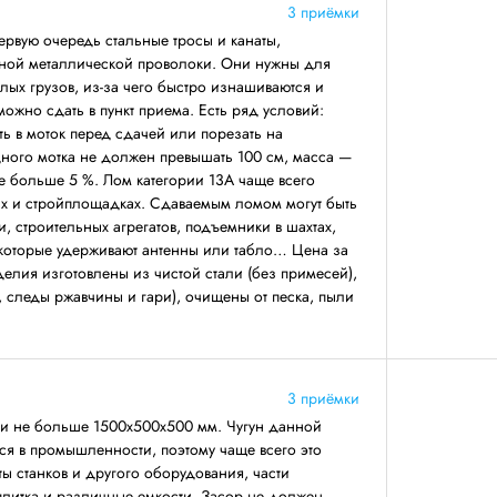
3 приёмки
первую очередь стальные тросы и канаты,
ной металлической проволоки. Они нужны для
ых грузов, из-за чего быстро изнашиваются и
 можно сдать в пункт приема. Есть ряд условий:
ть в моток перед сдачей или порезать на
дного мотка не должен превышать 100 см, масса —
не больше 5 %. Лом категории 13А чаще всего
ах и стройплощадках. Сдаваемым ломом могут быть
, строительных агрегатов, подъемники в шахтах,
 которые удерживают антенны или табло… Цена за
делия изготовлены из чистой стали (без примесей),
, следы ржавчины и гари), очищены от песка, пыли
3 приёмки
ми не больше 1500х500х500 мм. Чугун данной
ся в промышленности, поэтому чаще всего это
ты станков и другого оборудования, части
 плитка и различные емкости. Засор не должен