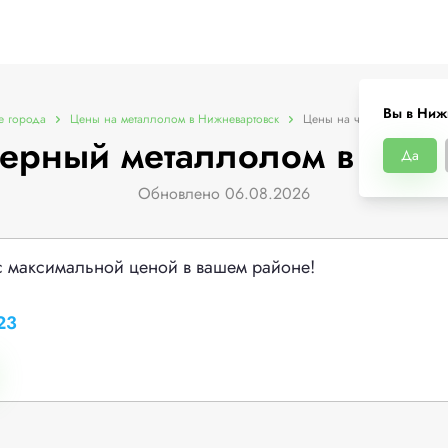
Вы в Ниж
е города
Цены на металлолом в Нижневартовск
Цены на черный металло
ерный металлолом в Ниж
Да
Обновлено 06.08.2026
с максимальной ценой в вашем районе!
23