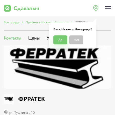
Все города
Приёмки в Нижнем Новгороде
ФРРАТЕК
Вы в Нижнем Новгороде?
Контакты
Цены
Услуги
О компании
Да
Нет
ФРРАТЕК
ул.Пушкина , 10