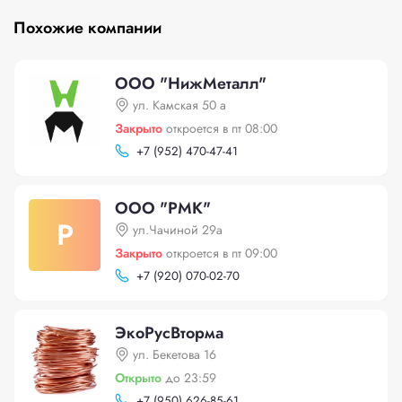
Похожие компании
ООО "НижМеталл"
ул. Камская 50 а
Закрыто
откроется в пт 08:00
+
7 (952) 470-47-41
ООО "РМК"
Р
ул.Чачиной 29а
Закрыто
откроется в пт 09:00
+
7 (920) 070-02-70
ЭкоРусВторма
ул. Бекетова 16
Открыто
до 23:59
+
7 (950) 626-85-61