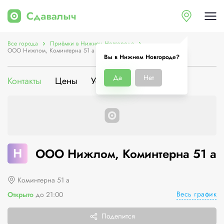
Все города
Приёмки в Нижнем Новгороде
ООО Нижлом, Коминтерна 51 а
Вы в Нижнем Новгороде?
Да
Нет
Контакты
Цены
Услуги
О компании
Н
ООО Нижлом, Коминтерна 51 а
Коминтерна 51 а
Весь график
Открыто
до 21:00
Поделится