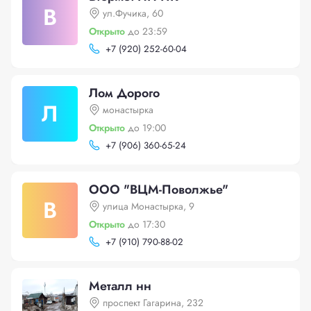
В
ул.Фучика, 60
Открыто
до 23:59
+
7 (920) 252-60-04
Лом Дорого
Л
монастырка
Открыто
до 19:00
+
7 (906) 360-65-24
ООО "ВЦМ-Поволжье"
В
улица Монастырка, 9
Открыто
до 17:30
+
7 (910) 790-88-02
Металл нн
проспект Гагарина, 232