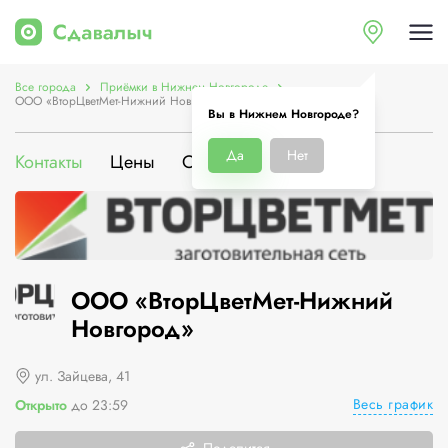
Все города
Приёмки в Нижнем Новгороде
ООО «ВторЦветМет-Нижний Новгород»
Вы в Нижнем Новгороде?
Да
Нет
Контакты
Цены
О компании
ООО «ВторЦветМет-Нижний
Новгород»
ул. Зайцева, 41
Весь график
Открыто
до 23:59