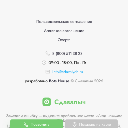
Пользовательское соглашение
Агентское соглашение
Оферта
8 (800) 511-38-23
09:00 - 18:00, Пн - Пт
info@sdavalych.ru
разработано
Bots House
© Сдавалыч 2026
Заметили ошибку — выделите проблемное место и/или нажмите
Ctrl-Enter
Позвонить
Показать на карте
Цены пунктов приема на сайте не являются публичной офертой.