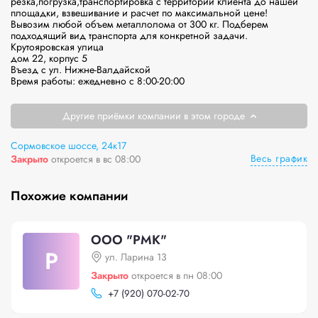
резка,погрузка,транспортировка с территории клиента до нашей 
площадки, взвешивание и расчет по максимальной цене! 
Вывозим любой объем металлолома от 300 кг. Подберем 
подходящий вид транспорта для конкретной задачи.

Крутояровская улица

дом 22, корпус 5

Въезд с ул. Нижне-Валдайской

Время работы: ежедневно с 8:00-20:00
Другие приёмки компании в этом городе
Сормовское шоссе, 24к17
Весь график
Закрыто
откроется в вс 08:00
Похожие компании
ООО "РМК"
Р
ул. Ларина 13
Закрыто
откроется в пн 08:00
+
7 (920) 070-02-70