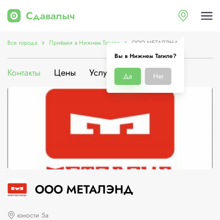
Все города
Приёмки в Нижнем Тагиле
ООО МЕТАЛЭНД
Вы в Нижнем Тагиле?
Контакты
Цены
Услуги
О компании
Да
Нет
ООО МЕТАЛЭНД
юности 5а