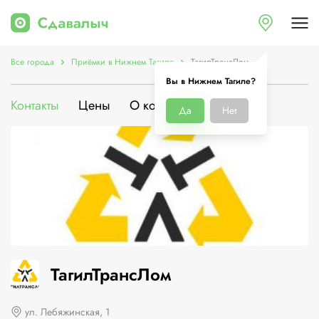
Все города
Приёмки в Нижнем Тагиле
ТагилТрансЛом
Вы в Нижнем Тагиле?
Контакты
Цены
О компании
Да
Нет
ТагилТрансЛом
ул. Лебяжинская, 1