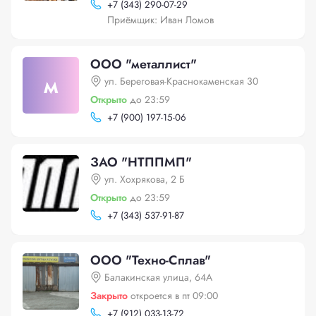
+
7 (343) 290-07-29
Приёмщик: Иван Ломов
ООО "металлист"
м
ул. Береговая-Краснокаменская 30
Открыто
до 23:59
+
7 (900) 197-15-06
ЗАО "НТППМП"
ул. Хохрякова, 2 Б
Открыто
до 23:59
+
7 (343) 537-91-87
ООО "Техно-Сплав"
Балакинская улица, 64А
Закрыто
откроется в пт 09:00
+
7 (912) 033-13-72