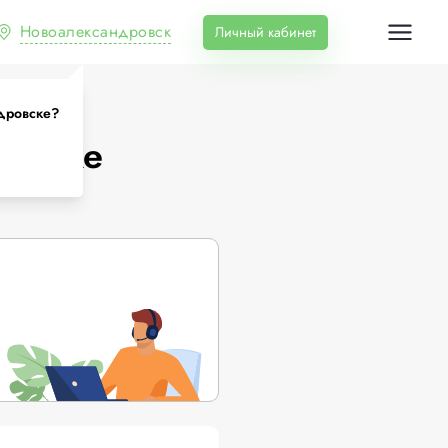
Новоалександровск
Личный кабинет
дровске?
ровске