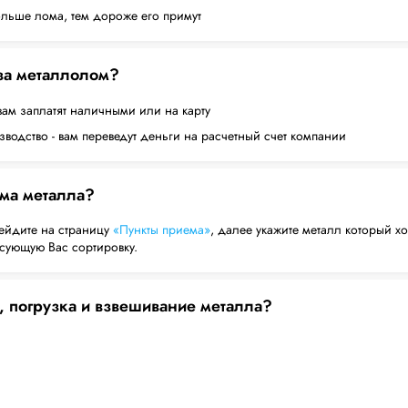
ольше лома, тем дороже его примут
 за металлолом?
вам заплатят наличными или на карту
водство - вам переведут деньги на расчетный счет компании
ема металла?
ейдите на страницу
«Пункты приема»
, далее укажите металл который хо
есующую Вас сортировку.
, погрузка и взвешивание металла?