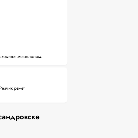
аходится металлолом.
Резчик режет
сандровске