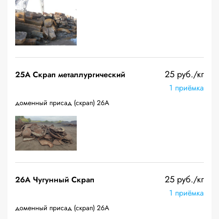
25 руб./кг
25A Скрап металлургический
1 приёмка
доменный присад (скрап) 26А
25 руб./кг
26A Чугунный Скрап
1 приёмка
доменный присад (скрап) 26А