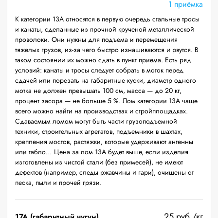
1 приёмка
К категории 13А относятся в первую очередь стальные тросы
и канаты, сделанные из прочной крученой металлической
проволоки. Они нужны для подъема и перемещения
тяжелых грузов, из-за чего быстро изнашиваются и рвутся. В
таком состоянии их можно сдать в пункт приема. Есть ряд
условий: канаты и тросы следует собрать в моток перед
сдачей или порезать на габаритные куски, диаметр одного
мотка не должен превышать 100 см, масса — до 20 кг,
процент засора — не больше 5 %. Лом категории 13А чаще
всего можно найти на производствах и стройплощадках.
Сдаваемым ломом могут быть части грузоподъемной
техники, строительных агрегатов, подъемники в шахтах,
крепления мостов, растяжки, которые удерживают антенны
или табло… Цена за лом 13А будет выше, если изделия
изготовлены из чистой стали (без примесей), не имеют
дефектов (например, следы ржавчины и гари), очищены от
песка, пыли и прочей грязи.
25 руб./кг
17А (габаритный чугун)