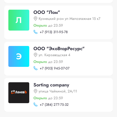
ООО "Лом"
Л
Кузнецкий р-он ул Малоэтажная 15 к7
Открыто
до 23:59
+
7 (913) 311-95-78
ООО "ЭкоВторРесурс"
Э
ул. Кирзаводская 4
Открыто
до 23:59
+
7 (903) 945-07-07
Sorting company
улица Чайкиной, 2А/11
Открыто
до 23:59
+
7 (384) 277-75-32