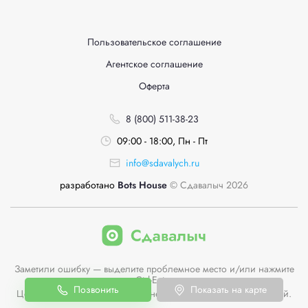
Пользовательское соглашение
Агентское соглашение
Оферта
8 (800) 511-38-23
09:00 - 18:00, Пн - Пт
info@sdavalych.ru
разработано
Bots House
© Сдавалыч 2026
Заметили ошибку — выделите проблемное место и/или нажмите
Ctrl-Enter
Позвонить
Показать на карте
Цены пунктов приема на сайте не являются публичной офертой.