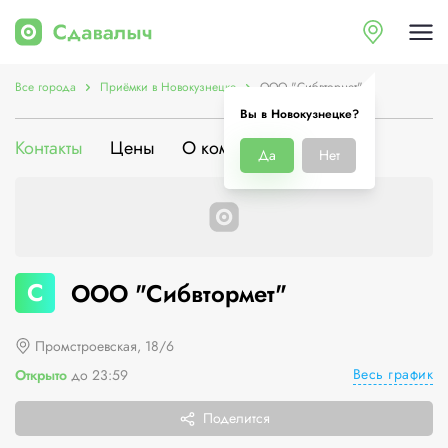
Все города
Приёмки в Новокузнецке
ООО "Сибвтормет"
Вы в Новокузнецке?
Контакты
Цены
О компании
Да
Нет
С
ООО "Сибвтормет"
Промстроевская, 18/6
Весь график
Открыто
до 23:59
Поделится