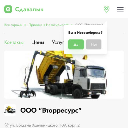
Все города
Приёмки в Новосибирске
ООО "Вторресурс"
Вы в Новосибирске?
Контакты
Цены
Услуги
О компании
Да
Нет
ООО "Вторресурс"
ул. Богдана Хмельницкого, 109, корп.2