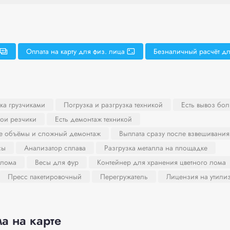
Оплата на карту для физ. лица
Безналичный расчёт дл
ка грузчиками
Погрузка и разгрузка техникой
Есть вывоз бо
вои резчики
Есть демонтаж техникой
ие объёмы и сложный демонтаж
Выплата сразу после взвешивания
сы
Анализатор сплава
Разгрузка металла на площадке
 лома
Весы для фур
Контейнер для хранения цветного лома
Пресс пакетировочный
Перегружатель
Лицензия на утили
а на карте