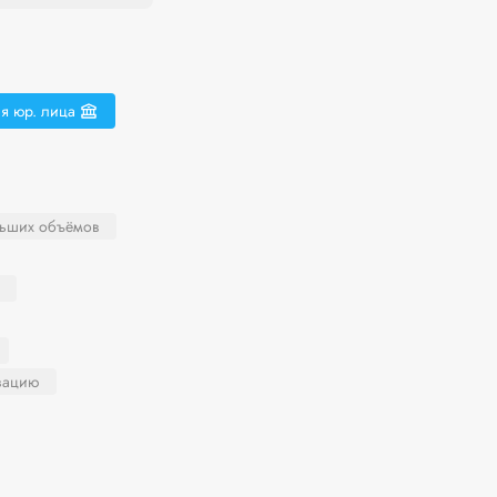
я юр. лица
льших объёмов
зацию