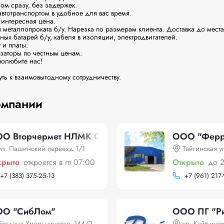
ом сразу, без задержек.

втотранспортом в удобное для вас время.

 интересная цена.

 металлопроката б/у. Нарезка по размерам клиента. Доставка до места
ных батарей б/у, кабеля в изоляции, электродвигателей.

и платы.

заторы по честным ценам.

полюбите нас!

уть к взаимовыгодному сотрудничеству.
омпании
О Вторчермет НЛМК Сибирь
ООО "Ферр
ул. Пашинский переезд 1/1
Тайгинская у
крыто
откроется в пт 07:00
Открыто
до 
+
7 (383) 375-25-13
+
7 (961) 217
О "СибЛом"
ООО ПГ "Ри
Богдана Хмельницкого, 144/2
ул. Кайтымов