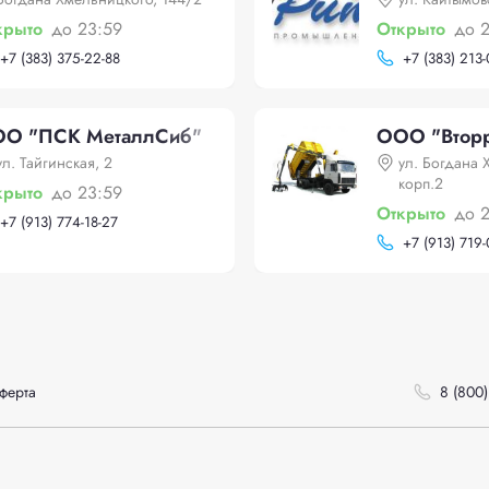
крыто
до 23:59
Открыто
до 
+
7 (383) 375-22-88
+
7 (383) 213
О "ПСК МеталлСиб"
ООО "Вторр
ул. Тайгинская, 2
ул. Богдана 
корп.2
крыто
до 23:59
Открыто
до 
+
7 (913) 774-18-27
+
7 (913) 719
ферта
8 (800)