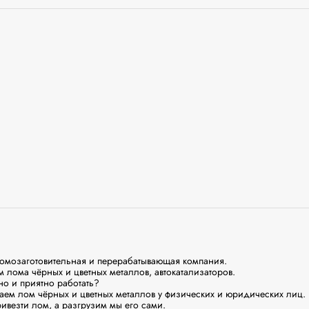
озаготовительная и перерабатывающая компания.

 лома чёрных и цветных металлов, автокатализаторов.

о и приятно работать?

паем лом чёрных и цветных металлов у физических и юридических лиц.

ивезти лом, а разгрузим мы его сами.
