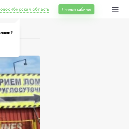
овосибирская область
Личный кабинет
бласти?