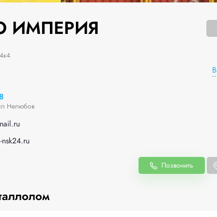
О ИМПЕРИЯ
4к4
В
8
ил Нелюбов
il.ru
-nsk24.ru
Позвонить
таллолом