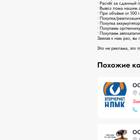
• Расчёт за сданный л
• Вывоз лома нашим а
• При объёме от 100 т
• Покупка/реализация
• Покупка аккумулятор
• Покупаем оргтехнику 
• Покупаем автокатали
Заехав к нам раз, вы 
Это не реклама, это п
Похожие к
ОО
За
ОО