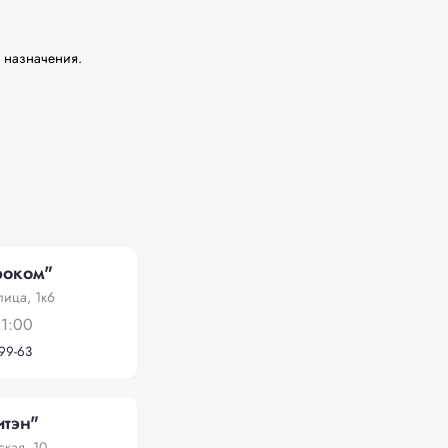
 назначения.

оком"
лица, 1к6
21:00
-99-63
тэн"
ская, 10