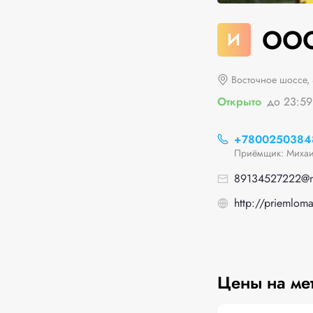
ОО
И
Восточное шоссе, 
Открыто
до 23:59
+7800250384
Приёмщик: Миха
89134527222@ma
http://priemloma
Цены на ме