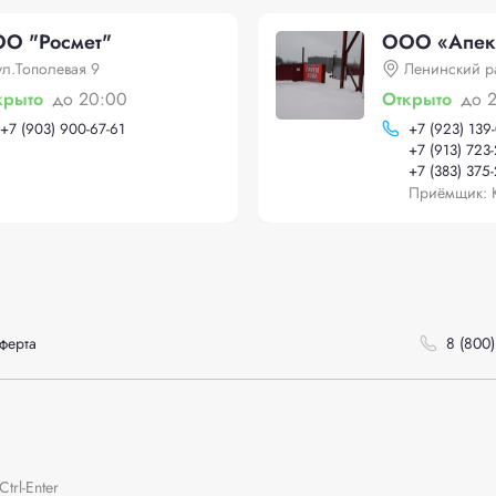
О "Росмет"
ООО «Апек
ул.Тополевая 9
Ленинский р
крыто
до 20:00
Открыто
до 
+
7 (903) 900-67-61
+
7 (923) 139
+
7 (913) 723
+
7 (383) 375
Приёмщик: 
ферта
8 (800)
rl-Enter