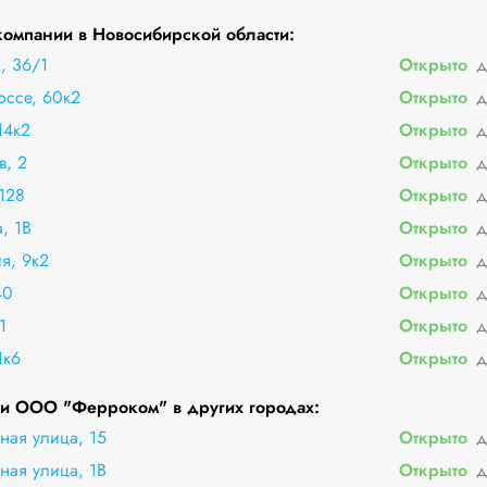
омпании в Новосибирской области:
, 36/1
Открыто
д
оссе, 60к2
Открыто
д
14к2
Открыто
д
в, 2
Открыто
д
128
Открыто
д
, 1В
Открыто
д
я, 9к2
Открыто
д
40
Открыто
д
1
Открыто
д
1к6
Открыто
д
и ООО "Ферроком" в других городах:
ная улица, 15
Открыто
д
ная улица, 1В
Открыто
д