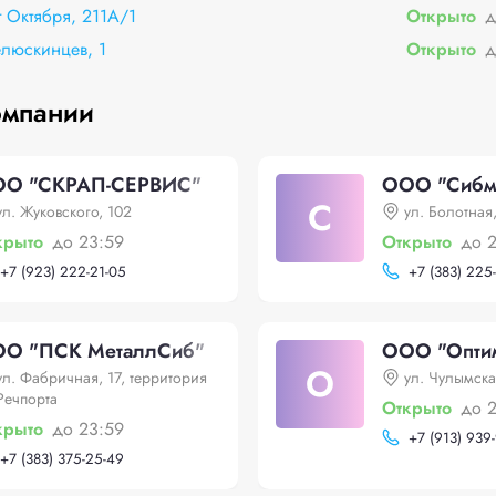
т Октября, 211А/1
Открыто
д
елюскинцев, 1
Открыто
д
омпании
О "СКРАП-СЕРВИС"
ООО "Сибм
С
ул. Жуковского, 102
ул. Болотная,
крыто
до 23:59
Открыто
до 
+
7 (923) 222-21-05
+
7 (383) 225
О "ПСК МеталлСиб"
ООО "Опти
О
ул. Фабричная, 17, территория
ул. Чулымская
Речпорта
Открыто
до 
крыто
до 23:59
+
7 (913) 939
+
7 (383) 375-25-49