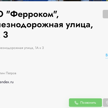
 "Ферроком",
езнодорожная улица,
 3
езнодорожная улица, 1А к 3
В
тин Петров
andex.ru
Позвонить