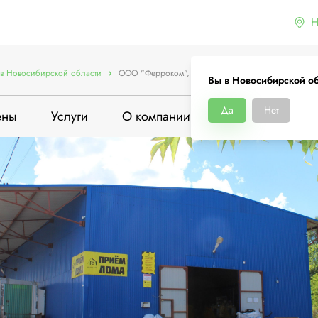
Н
в Новосибирской области
ООО "Ферроком", Железнодорожная улица, 1А к 
Вы в Новосибирской о
Да
Нет
ены
Услуги
О компании