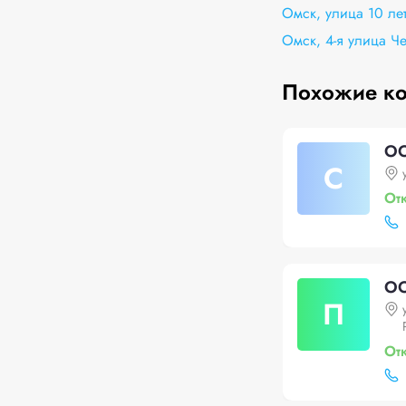
Омск, улица 10 ле
Омск, 4-я улица Ч
Похожие к
ОО
С
От
ОО
П
От