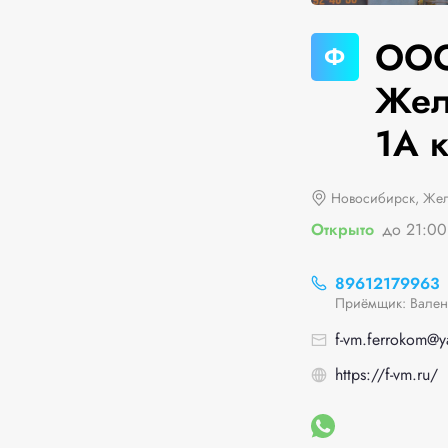
ООО
Ф
Жел
1А к
Новосибирск, Жел
Открыто
до 21:00
89612179963
Приёмщик: Вален
f-vm.ferrokom@y
https://f-vm.ru/