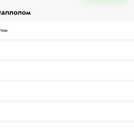
таллолом
лом