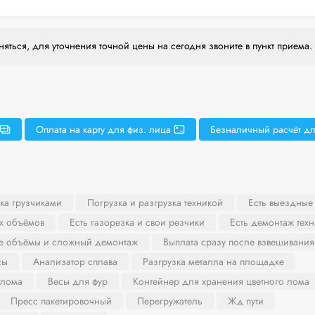
яться, для уточнения точной цены на сегодня звоните в пункт приема.
Оплата на карту для физ. лица
Безналичный расчёт дл
ка грузчиками
Погрузка и разгрузка техникой
Есть выездные
х объёмов
Есть газорезка и свои резчики
Есть демонтаж тех
ие объёмы и сложный демонтаж
Выплата сразу после взвешивания
сы
Анализатор сплава
Разгрузка металла на площадке
 лома
Весы для фур
Контейнер для хранения цветного лома
Пресс пакетировочный
Перегружатель
Жд пути