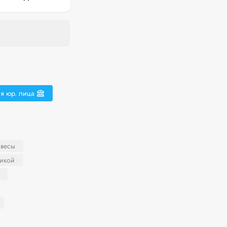
я юр. лица
 весы
никой