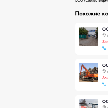
ООО «Сибирь Втормет
Похожие к
ОО
За
ОО
За
ОО