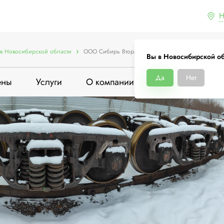
Н
в Новосибирской области
ООО Сибирь Втормет
Вы в Новосибирской о
Да
Нет
ены
Услуги
О компании