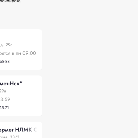
осибирске.
 д. 29а
оется в пн 09:00
-68-88
мет-Нск"
 29а
23:59
15-71
ермет НЛМК Сибирь
ская, 33/3