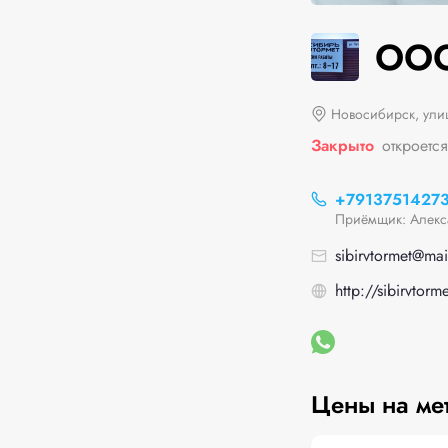
ООО
Новосибирск, улиц
Закрыто
откроется
+7913751427
Приёмщик: Алекс
sibirvtormet@mai
http://sibirvtorm
Цены на ме