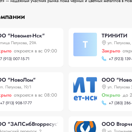
» — надежный участник рынка лома чёрных и цветных металлов в Нов
омпании
О "Новомет-Нск"
ТРИНИТИ
Т
улица Петухова, 29А
ул. Петухова,
крыто
откроется в вс 09:00
Закрыто
откр
7 (913) 007-15-71
+
7 (923) 139
О "НовоЛом"
ООО "Ново
ул. Петухова, 19/1
ул. Петухова
крыто
откроется в вс 08:00
Открыто
до 
+
7 (913) 908-17-77
+
7 (383) 286-
О "ЗАПСибВторресус"
ООО Вторч
Архонский переулок, 2
ул. Толмачев