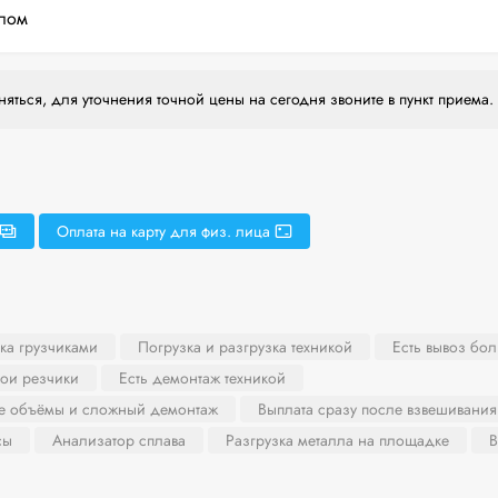
лом
яться, для уточнения точной цены на сегодня звоните в пункт приема.
Оплата на карту для физ. лица
ка грузчиками
Погрузка и разгрузка техникой
Есть вывоз бо
вои резчики
Есть демонтаж техникой
ие объёмы и сложный демонтаж
Выплата сразу после взвешивания
сы
Анализатор сплава
Разгрузка металла на площадке
В