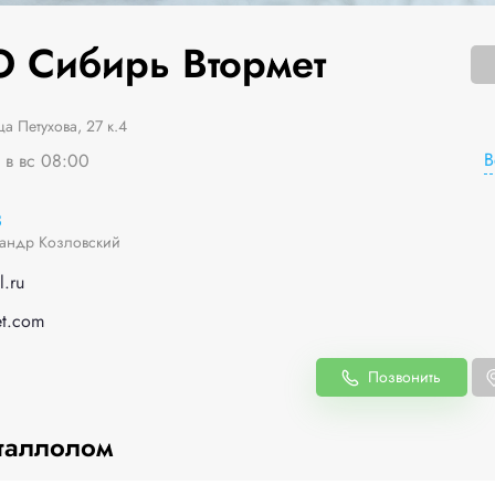
 Сибирь Втормет
а Петухова, 27 к.4
В
 в вс 08:00
3
андр Козловский
l.ru
et.com
Позвонить
таллолом