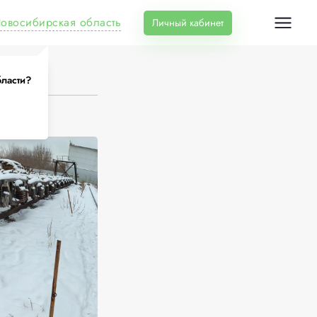
овосибирская область
Личный кабинет
бласти?