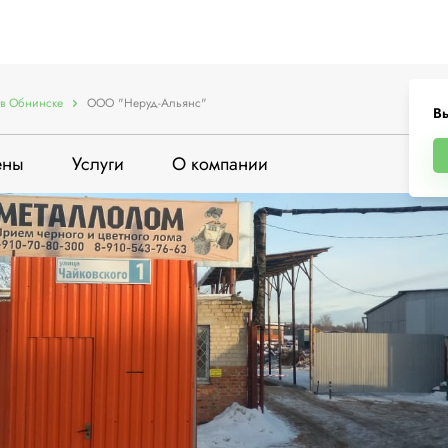
в Обнинске
ООО "Неруд-Альянс"
В
ены
Услуги
О компании