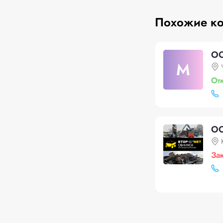
Похожие к
ОО
М
От
ОО
За