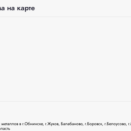
а на карте
металлов в г.Обнинске, г.Жуков, Балабаново, г.Боровск, г.Белоусово, г
ласть