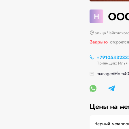
ООО
Н
улица Чайковского
Закрыто
откроется
+7910543233
Приёмщик: Илья
manager@lom40
Цены на ме
Черный металло