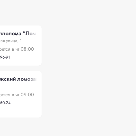
ллолома "Лом Инвест"
ая улица, 1
оется в чт 08:00
-96-91
ский ломозаготовительный комбинат"
оется в чт 09:00
-50-24