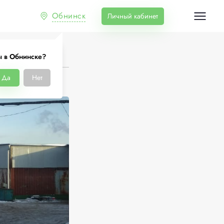
Обнинск
Личный кабинет
ы в Обнинске?
Да
Нет