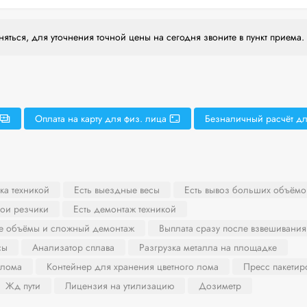
яться, для уточнения точной цены на сегодня звоните в пункт приема.
Оплата на карту для физ. лица
Безналичный расчёт дл
ка техникой
Есть выездные весы
Есть вывоз больших объёмо
вои резчики
Есть демонтаж техникой
ие объёмы и сложный демонтаж
Выплата сразу после взвешивания
сы
Анализатор сплава
Разгрузка металла на площадке
 лома
Контейнер для хранения цветного лома
Пресс пакети
Жд пути
Лицензия на утилизацию
Дозиметр