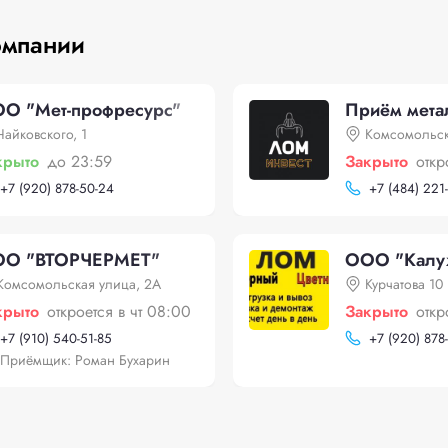
омпании
О "Мет-профресурс"
Приём мета
Чайковского, 1
Комсомольск
крыто
до 23:59
Закрыто
откр
+
7 (920) 878-50-24
+
7 (484) 221
О "ВТОРЧЕРМЕТ"
ООО "Калуж
Комсомольская улица, 2А
Курчатова 10
крыто
откроется в чт 08:00
Закрыто
откр
+
7 (910) 540-51-85
+
7 (920) 878
Приёмщик: Роман Бухарин