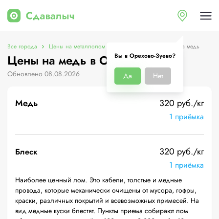
Все города
Цены на металлолом в Орехово-Зуево
Цены на медь
Вы в Орехово-Зуево?
Цены на медь в Орехово-Зуево
Обновлено 08.08.2026
Да
Нет
Медь
320 руб./кг
1 приёмка
320 руб./кг
Блеск
1 приёмка
Наиболее ценный лом. Это кабели, толстые и медные
провода, которые механически очищены от мусора, гофры,
краски, различных покрытий и всевозможных примесей. На
вид медные куски блестят. Пункты приема собирают лом