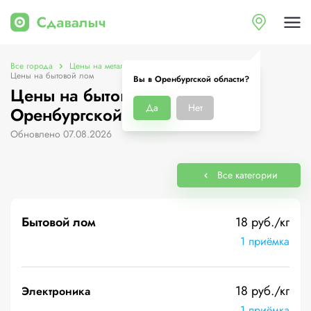
Все города
Цены на металлолом в Оренбургской области
Цены на бытовой лом
Вы в Оренбургской области?
Цены на бытовой лом в
Да
Нет
Оренбургской области
Обновлено 07.08.2026
Все категории
Бытовой лом
18 руб./кг
1 приёмка
18 руб./кг
Электроника
1 приёмка