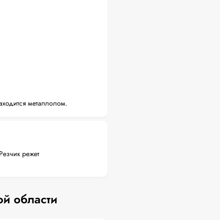
аходится металлолом.
Резчик режет
ой области