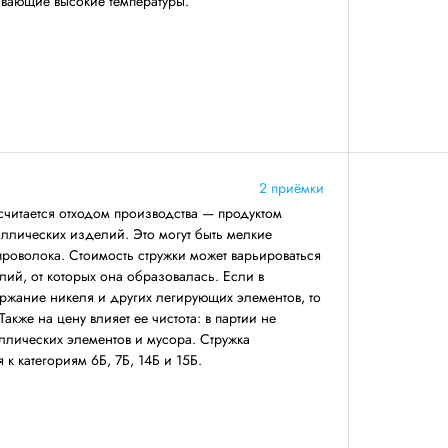
вающие высокие температуры.
2 приёмки
читается отходом производства — продуктом
ллических изделий. Это могут быть мелкие
 проволока. Стоимость стружки может варьироваться
лий, от которых она образовалась. Если в
ржание никеля и других легирующих элементов, то
Также на цену влияет ее чистота: в партии не
ллических элементов и мусора. Стружка
к категориям 6Б, 7Б, 14Б и 15Б.