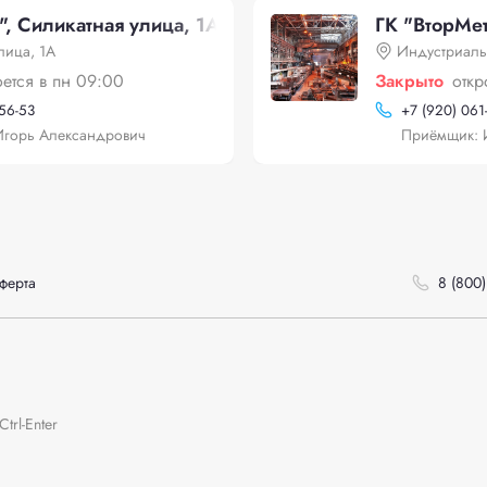
", Силикатная улица, 1А
ГК "ВторМет
лица, 1А
Индустриаль
оется в пн 09:00
Закрыто
откр
-56-53
+
7 (920) 061
горь Александрович
Приёмщик: 
ферта
8 (800)
rl-Enter