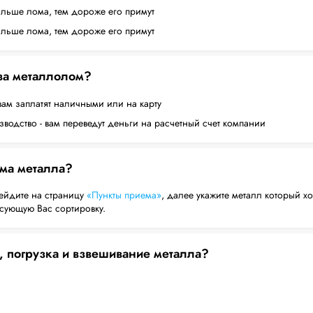
ольше лома, тем дороже его примут
ольше лома, тем дороже его примут
 за металлолом?
вам заплатят наличными или на карту
водство - вам переведут деньги на расчетный счет компании
ема металла?
ейдите на страницу
«Пункты приема»
, далее укажите металл который хо
есующую Вас сортировку.
, погрузка и взвешивание металла?