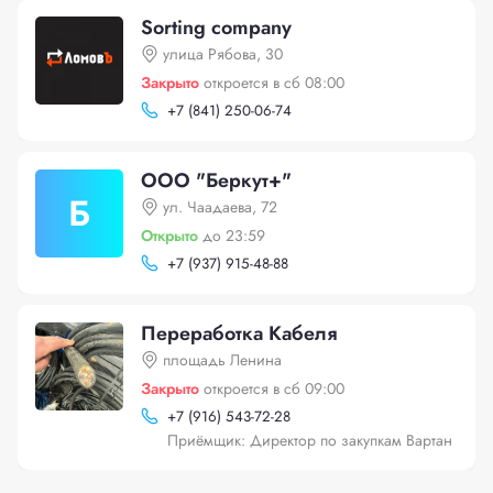
Sorting company
улица Рябова, 30
Закрыто
откроется в сб 08:00
+
7 (841) 250-06-74
ООО "Беркут+"
Б
ул. Чаадаева, 72
Открыто
до 23:59
+
7 (937) 915-48-88
Переработка Кабеля
площадь Ленина
Закрыто
откроется в сб 09:00
+
7 (916) 543-72-28
Приёмщик: Директор по закупкам Вартан