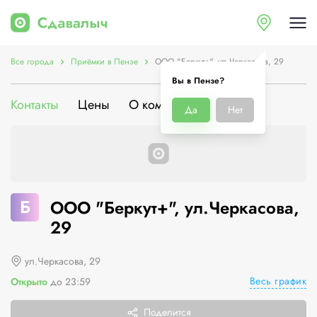
Все города
Приёмки в Пензе
ООО "Беркут+", ул.Черкасова, 29
Вы в Пензе?
Контакты
Цены
О компании
Да
Нет
Б
ООО "Беркут+", ул.Черкасова,
29
ул.Черкасова, 29
Весь график
Открыто
до 23:59
Поделится