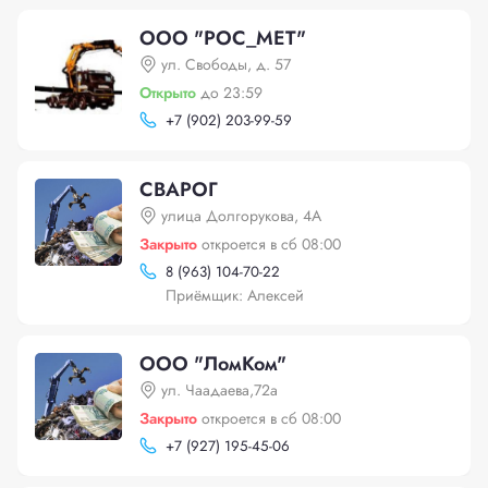
ООО "РОС_МЕТ"
ул. Свободы, д. 57
Открыто
до 23:59
+
7 (902) 203-99-59
СВАРОГ
улица Долгорукова, 4А
Закрыто
откроется в сб 08:00
8 (963) 104-70-22
Приёмщик: Алексей
ООО "ЛомКом"
ул. Чаадаева,72а
Закрыто
откроется в сб 08:00
+
7 (927) 195-45-06