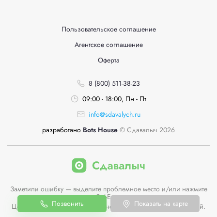
Пользовательское соглашение
Агентское соглашение
Оферта
8 (800) 511-38-23
09:00 - 18:00, Пн - Пт
info@sdavalych.ru
разработано
Bots House
© Сдавалыч 2026
Заметили ошибку — выделите проблемное место и/или нажмите
Ctrl-Enter
Позвонить
Показать на карте
Цены пунктов приема на сайте не являются публичной офертой.