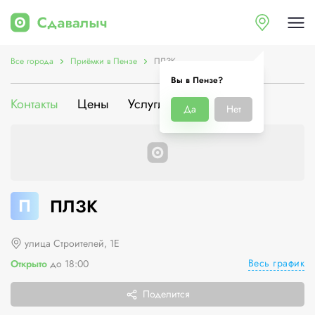
Все города
Приёмки в Пензе
ПЛЗК
Вы в Пензе?
Контакты
Цены
Услуги
О компании
Да
Нет
П
ПЛЗК
улица Строителей, 1Е
Весь график
Открыто
до 18:00
Поделится